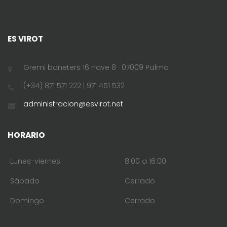
ES VIROT
Gremi boneters 16 nave 8 · 07009 Palma
(+34) 871 571 222 | 971 451 532
administracion@esvirot.net
HORARIO
Lunes-viernes
8:00 a 16:00
Sábado
Cerrado
Domingo
Cerrado