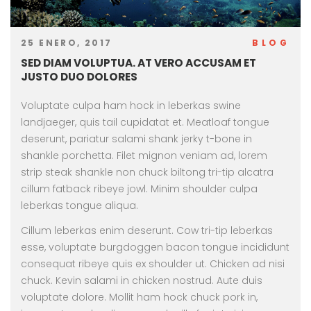
25 ENERO, 2017
BLOG
SED DIAM VOLUPTUA. AT VERO ACCUSAM ET
JUSTO DUO DOLORES
Voluptate culpa ham hock in leberkas swine
landjaeger, quis tail cupidatat et. Meatloaf tongue
deserunt, pariatur salami shank jerky t-bone in
shankle porchetta. Filet mignon veniam ad, lorem
strip steak shankle non chuck biltong tri-tip alcatra
cillum fatback ribeye jowl. Minim shoulder culpa
leberkas tongue aliqua.
Cillum leberkas enim deserunt. Cow tri-tip leberkas
esse, voluptate burgdoggen bacon tongue incididunt
consequat ribeye quis ex shoulder ut. Chicken ad nisi
chuck. Kevin salami in chicken nostrud. Aute duis
voluptate dolore. Mollit ham hock chuck pork in,