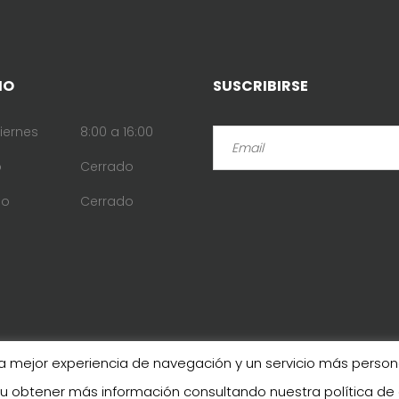
IO
SUSCRIBIRSE
iernes
8:00 a 16:00
o
Cerrado
go
Cerrado
una mejor experiencia de navegación y un servicio más pers
 u obtener más información consultando nuestra política de
COPYRIGHT 2021 -
AVISO LEGAL
-
IGLÚ COMUNICAC