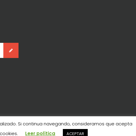
onalizado. Si continua navegando, consideramos que acepta
 cookies.
Leer política
IÓN
ACEPTAR