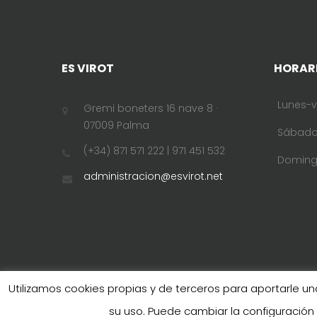
ES VIROT
HORAR
Lunes-v
Gremi boneters 16 nave 8 ·
07009 Palma
Sábad
(+34) 871 571 222 | 971 451 532
Domin
administracion@esvirot.net
Utilizamos cookies propias y de terceros para aportarle 
su uso. Puede cambiar la configuración
© 