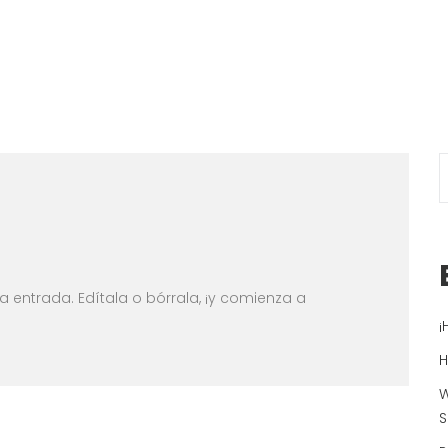
a entrada. Edítala o bórrala, ¡y comienza a
¡
H
W
S