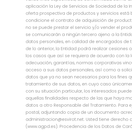
aplicación la Ley de Servicios de Sociedad de la 
oferta prospectiva de productos y servicios está 
condicione el contrato de adquisición de producto 
no se puede prestar el servicio y/o vender el produ
se comunicarán a ningún tercero ajeno a la Entid
datos personales, en calidad de encargados de tr
de lo anterior, la Entidad podrá realizar cesion
los casos que así se requiera de acuerdo con la l
adecuación, garantías, normas corporativas vincu
acceso a sus datos personales, así como a solicita
datos que ya no sean necesarios para los fines qu
tratamiento de sus datos, en cuyo caso únicamen
con su situación particular, los interesados pue
aquellas finalidades respecto de las que haya ma
datos a otro Responsable del Tratamiento. Para ej
postal, adjuntando copia de un documento acreditat
administracion@esvirot.net. Usted tiene derecho 
(www.agpd.es). Procedencia de los Datos de Carác