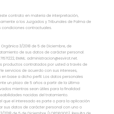
este contrato en materia de interpretación,
esamente a los Juzgados y Tribunales de Palma de
s condiciones contractuales.
y Orgánica 3/2018 de 5 de Diciembre, de
 tratamiento de sus datos de carácter personal:
71571222, EMAIL: administracion@esvirot.net.
r los productos contratados por usted a través de
le servicios de acuerdo con sus intereses,
 en base a dicho perfil. Los datos personales
te un plazo de 5 años a partir de la última
ados mientras sean útiles para la finalidad
nsabilidades nacidas del tratamiento.
l que el interesado es parte o para la aplicación
ar sus datos de carácter personal con uno o
ca 3/2018 de 5 de Diciembre, (LOPDPGDD). Resulta de