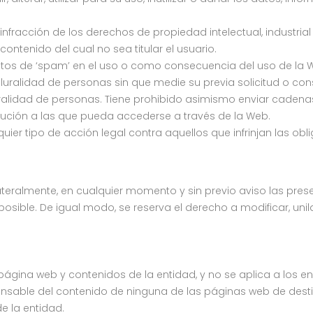
infracción de los derechos de propiedad intelectual, industrial
ntenido del cual no sea titular el usuario.
 actos de ‘spam’ en el uso o como consecuencia del uso de la W
luralidad de personas sin que medie su previa solicitud o co
ralidad de personas. Tiene prohibido asimismo enviar cadenas
ribución a las que pueda accederse a través de la Web.
quier tipo de acción legal contra aquellos que infrinjan las o
lateralmente, en cualquier momento y sin previo aviso las pre
osible. De igual modo, se reserva el derecho a modificar, uni
a página web y contenidos de la entidad, y no se aplica a los 
onsable del contenido de ninguna de las páginas web de destin
e la entidad.