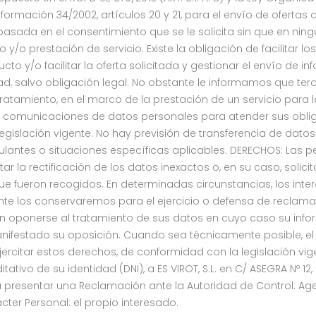
Información 34/2002, artículos 20 y 21, para el envío de ofert
basada en el consentimiento que se le solicita sin que en nin
y/o prestación de servicio. Existe la obligación de facilitar l
cto y/o facilitar la oferta solicitada y gestionar el envío de 
ad, salvo obligación legal. No obstante le informamos que t
atamiento, en el marco de la prestación de un servicio para
es o comunicaciones de datos personales para atender sus obli
egislación vigente. No hay previsión de transferencia de dato
lantes o situaciones específicas aplicables. DERECHOS: Las p
r la rectificación de los datos inexactos o, en su caso, solici
e fueron recogidos. En determinadas circunstancias, los intere
te los conservaremos para el ejercicio o defensa de reclama
den oponerse al tratamiento de sus datos en cuyo caso su info
nifestado su oposición. Cuando sea técnicamente posible, el i
ercitar estos derechos, de conformidad con la legislación vige
ivo de su identidad (DNI), a ES VIROT, S.L. en C/ ASEGRA Nº 12,
a presentar una Reclamación ante la Autoridad de Control: A
ter Personal: el propio interesado.