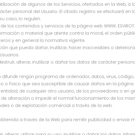
a utilización de algunos de los Servicios, ofertados en la Web,
ácter personal del Usuario. El citado registro se efectuará en
su caso, lo regulen.
 de los contenidos y servicios de la página web WWW. ESVIROT.
formación o material que atente contra la moral, el orden públ
rceros y en general la normativa vigente.
n que pueda dañar, inutilizar, hacer inaccesibles o deteriora
Usuarios.
truir, alterar, inutilizar o dañar los datos de carácter pers
r o difundir ningún programa de ordenador, datos, virus, códi
co o físico que sea susceptible de causar daños en la página w
 entidad, de cualquier otro usuario, de los proveedores o en ge
 de alteración o impedir el normal funcionamiento de los mis
nales o de explotación comercial a través de la web.
n obtenida a través de la Web para remitir publicidad o enviar
, alterar, utilizar para su uso, inutilizar o dañar los datos,