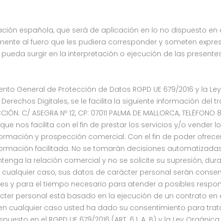
lación española, que será de aplicación en lo no dispuesto en 
samente al fuero que les pudiera corresponder y someten expr
 pueda surgir en la interpretación o ejecución de las presente
ento General de Protección de Datos RGPD UE 679/2016 y la Le
erechos Digitales, se le facilita la siguiente información del
RECCIÓN: C/ ASEGRA Nº 12, CP: 07011 PALMA DE MALLORCA, TELÉFONO 8
n que nos facilita con el fin de prestar los servicios y/o vende
rmación y prospección comercial. Con el fin de poder ofrecer
nformación facilitada. No se tomarán decisiones automatizadas
ga la relación comercial y no se solicite su supresión, duran
cualquier caso, sus datos de carácter personal serán conserv
ales y para el tiempo necesario para atender a posibles respo
cter personal está basado en la ejecución de un contrato en e
 en cualquier caso usted ha dado su consentimiento para trat
spuesto en el RGPD UE 679/2016 (ART. 6.1. A. B) y la Ley Orgáni