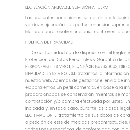
LEGISLACIÓN APLICABLE SUMISIÓN A FUERO
Las presentes condiciones se regirán por la legis
validez y ejecución. Las partes renuncian expre
Mallorca para resolver cualquier controversia que
POLÍTICA DE PRIVACIDAD
1.1. De conformidad con lo dispuesto en el Reglam
Protección de Datos Personales y Garantía de los D
RESPONSABLE: ES VIROT, S.L., NIF/CIF: B57636003, DI
FINALIDAD: En ES VIROT, S.L. tratamos la informació
nuestra web. Además de gestionar el envío de info
elaboraremos un perfil comercial, en base a la i
proporcionados se conservarán, mientras se manten
contratación y/o compra efectuada por usted. En 
indicada, y, en todo caso, durante los plazos leg
LEGITIMACIÓN: El tratamiento de sus datos de cará
a petición de este de medidas precontractuales,
varios fines específicos, de conformidad con lo di