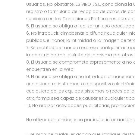
Usuarios. No obstante, ES VIROT, S.L. condiciona l
registro o formulario de recogida de datos de car
servicio o en las Condiciones Particulares que, en 
El usuario se obliga a realizar un uso adecuado
No introducir, almacenar o difundir cualquier in
públicas, el honor, la intimidad o la imagen de te
Se prohíbe de manera expresa cualquier actuació
impedir un normal disfrute de la misma por otros 
El Usuario se compromete expresamente a no des
encuentren en la Web.
El usuario se obliga a no introducir, almacena
cualquier otro instrumento o dispositivo electróni
cualquiera de los equipos, sistemas o redes de la
otra forma sea capaz de causarles cualquier tipo
No realizar actividades publicitarias, promocio
No utilizar contenidos y en particular informació
Se prohíbe cualquier acción que implique destruir