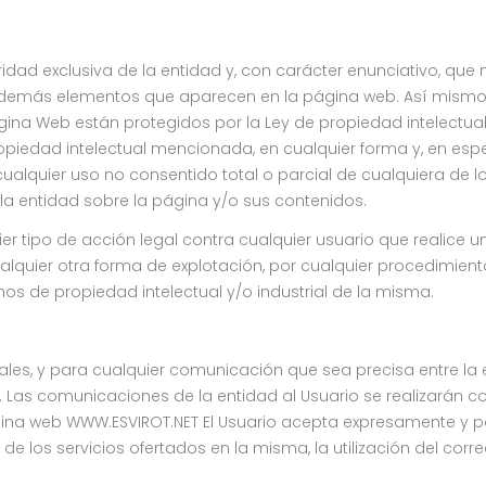
dad exclusiva de la entidad y, con carácter enunciativo, que no 
ías, y demás elementos que aparecen en la página web. Así mis
gina Web están protegidos por la Ley de propiedad intelectual e
opiedad intelectual mencionada, en cualquier forma y, en espec
cualquier uso no consentido total o parcial de cualquiera de 
 la entidad sobre la página y/o sus contenidos.
ier tipo de acción legal contra cualquier usuario que realice 
ualquier otra forma de explotación, por cualquier procedimien
os de propiedad intelectual y/o industrial de la misma.
les, y para cualquier comunicación que sea precisa entre la e
t. Las comunicaciones de la entidad al Usuario se realizarán 
página web WWW.ESVIROT.NET El Usuario acepta expresamente y
n de los servicios ofertados en la misma, la utilización del co