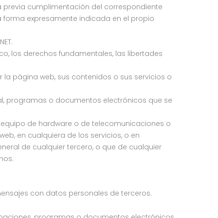
 a la previa cumplimentación del correspondiente
 la forma expresamente indicada en el propio
NET.
ico, los derechos fundamentales, las libertades
r la página web, sus contenidos o sus servicios o
onal, programas o documentos electrónicos que se
go, equipo de hardware o de telecomunicaciones o
eb, en cualquiera de los servicios, o en
neral de cualquier tercero, o que de cualquier
mos.
 mensajes con datos personales de terceros.
 informaciones, programas o documentos electrónicos