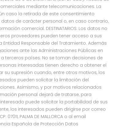
as comerciales mediante telecomunicaciones. La
gún caso la retirada de este consentimiento
os datos de carácter personal o, en caso contrario,
información comercial. DESTINATARIOS: Los datos no
erceros proveedores pueden tener acceso a sus
 la Entidad Responsable del Tratamiento. Además
gaciones ante las Administraciones Públicas en
s a terceros países. No se toman decisiones de
ersonas interesadas tienen derecho a obtener el
tar su supresión cuando, entre otros motivos, los
sados pueden solicitar la limitación del
ciones. Asimismo, y por motivos relacionados
rmación personal dejará de tratarse, para
nteresado puede solicitar la portabilidad de sus
nte, los interesados pueden dirigirse por correo
 CP: 07011, PALMA DE MALLORCA o al email
gencia Española de Protección Datos