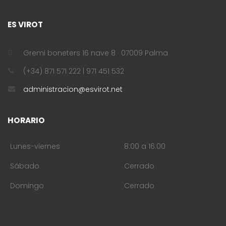
ES VIROT
Gremi boneters 16 nave 8 · 07009 Palma
(+34) 871 571 222 | 971 451 532
administracion@esvirot.net
HORARIO
Lunes-viernes
8:00 a 16:00
Sábado
Cerrado
Domingo
Cerrado