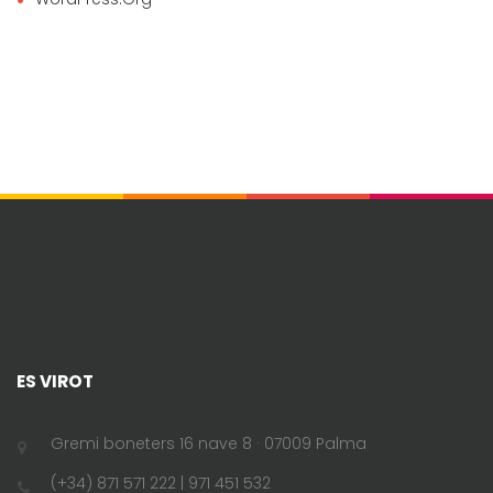
ES VIROT
Gremi boneters 16 nave 8 · 07009 Palma
(+34) 871 571 222 | 971 451 532