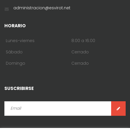
administracion@esvirot.net
HORARIO
Lunes-viernes
8:00 a 16:00
Sábado
Cerrado
Domingo
Cerrado
SUSCRIBIRSE