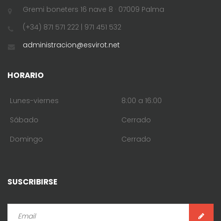
Gremi boneters 16 nave 8 · 07009 Palma
(+34) 871 571 222 | 971 451 532
administracion@esvirot.net
HORARIO
Lunes-viernes
8:00 a 16:00
Sábado
Cerrado
Domingo
Cerrado
SUSCRIBIRSE