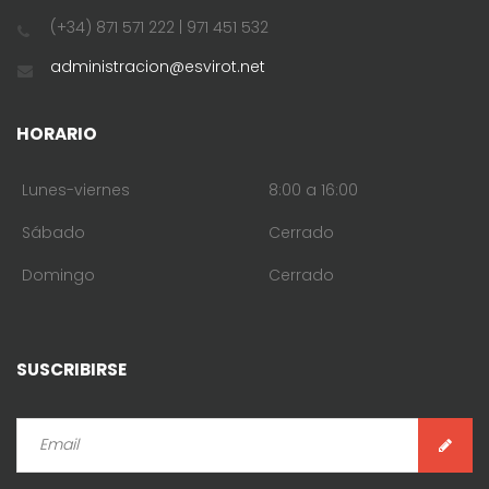
(+34) 871 571 222 | 971 451 532
administracion@esvirot.net
HORARIO
Lunes-viernes
8:00 a 16:00
Sábado
Cerrado
Domingo
Cerrado
SUSCRIBIRSE