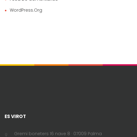
WordPress.org
ES VIROT
Gremi boneters 16 nave 8 · 07009 Palma