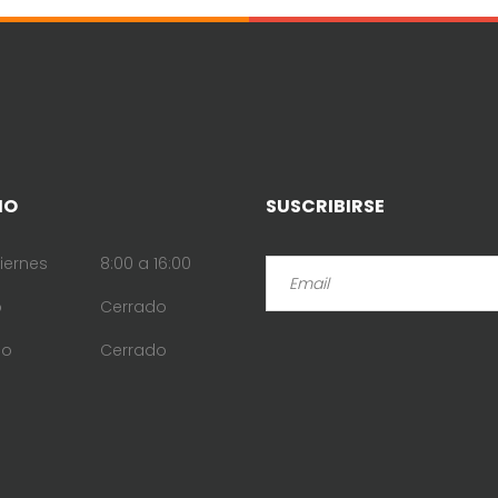
IO
SUSCRIBIRSE
iernes
8:00 a 16:00
o
Cerrado
go
Cerrado