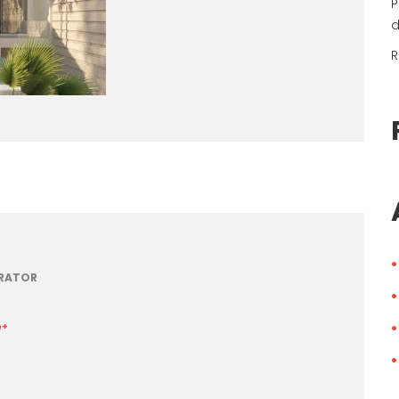
P
d
R
RATOR