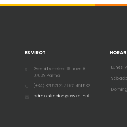
ES VIROT
HORAR
Lunes-v
Gremi boneters 16 nave 8 ·
07009 Palma
Sábad
(+34) 871 571 222 | 971 451 532
Domin
administracion@esvirot.net