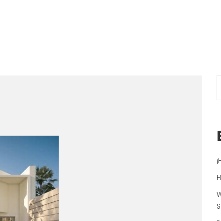
¡
H
W
S