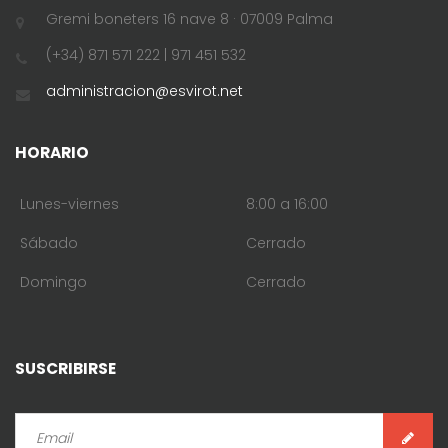
Gremi boneters 16 nave 8 · 07009 Palma
(+34) 871 571 222 | 971 451 532
administracion@esvirot.net
HORARIO
Lunes-viernes
8:00 a 16:00
Sábado
Cerrado
Domingo
Cerrado
SUSCRIBIRSE