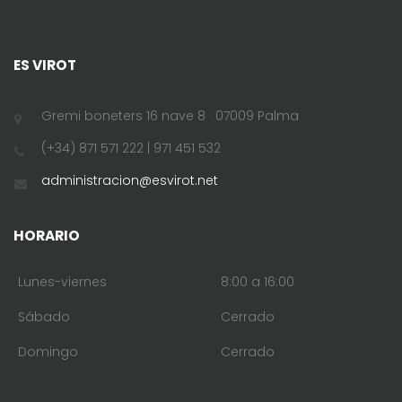
ES VIROT
Gremi boneters 16 nave 8 · 07009 Palma
(+34) 871 571 222 | 971 451 532
administracion@esvirot.net
HORARIO
Lunes-viernes
8:00 a 16:00
Sábado
Cerrado
Domingo
Cerrado